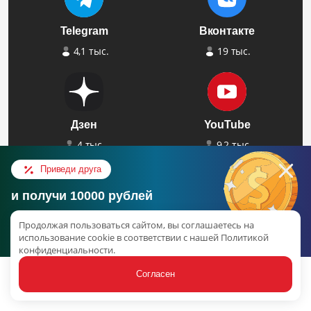
Telegram
Вконтакте
4,1 тыс.
19 тыс.
Дзен
YouTube
4 тыс.
9,2 тыс.
Приведи друга
и получи 10000 рублей
Консультация в Telegram
Max
Продолжая пользоваться сайтом, вы соглашаетесь на
Об акции
использование cookie в соответствии с нашей Политикой
конфиденциальности.
наверх
Согласен
Статьи
Услуги
Связаться
Акции
Ещё
КАТЕГОРИИ ГОДНОСТИ