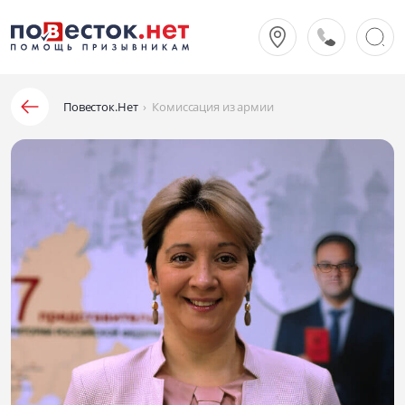
Повесток.Нет
›
Комиссация из армии