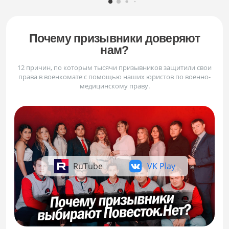
Почему призывники доверяют
нам?
12 причин, по которым тысячи призывников защитили свои
права в военкомате с помощью наших юристов по военно-
медицинскому праву.
RuTube
VK Play