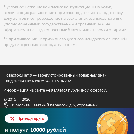
* условное название комплекса консультационных услуг,
включающих разъяснение норм законодательства, подготовку
документов и сопровождение на всех этапах взаимодействия с
уполномоченными государственными органами. Мы не
оформляем и не выдаем военные билеты или отсрочки от армии.
** при выявлении непризывного диагноза или других оснований,
предусмотренных законодательством»
Повесток.Нет® — зарегистрированный товарный знак.
Свидетельство №807524 от 16.04.2021
Информация на сайте не является публичной офертой.
© 2015 — 2026
г. Москва, Газетный переулок, д. 9, строение 7
Для официальных запросов
Приведи друга
ИП ВАЛИАХМЕТОВ Н.Ф.
и получи 10000 рублей
ОГРН 325169000248801
Консультация в ВК