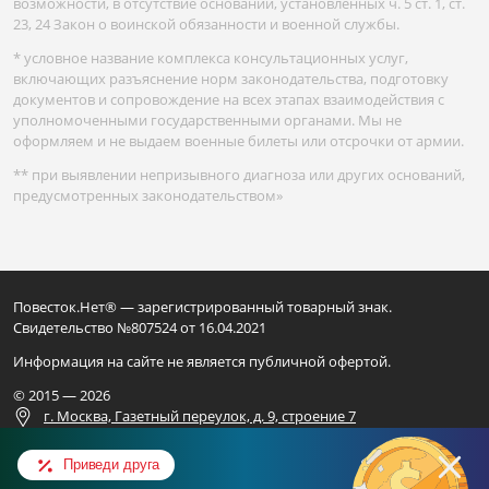
возможности, в отсутствие оснований, установленных ч. 5 ст. 1, ст.
23, 24 Закон о воинской обязанности и военной службы.
* условное название комплекса консультационных услуг,
включающих разъяснение норм законодательства, подготовку
документов и сопровождение на всех этапах взаимодействия с
уполномоченными государственными органами. Мы не
оформляем и не выдаем военные билеты или отсрочки от армии.
** при выявлении непризывного диагноза или других оснований,
предусмотренных законодательством»
Повесток.Нет® — зарегистрированный товарный знак.
Свидетельство №807524 от 16.04.2021
Информация на сайте не является публичной офертой.
© 2015 — 2026
г. Москва, Газетный переулок, д. 9, строение 7
Для официальных запросов
Приведи друга