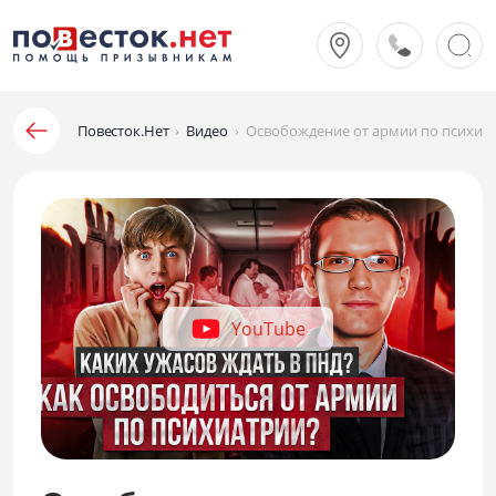
Повесток.Нет
›
Видео
›
Освобождение от армии по психиат
YouTube