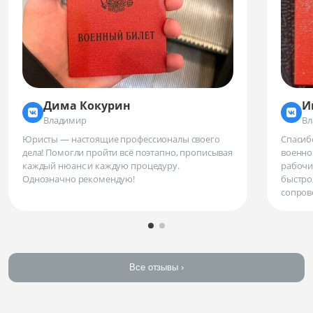
Дима Кокурин
И
Владимир
Вл
Юристы — настоящие профессионалы своего
Спасиб
дела! Помогли пройти всё поэтапно, прописывая
военног
каждый нюанс и каждую процедуру.
рабочи
Однозначно рекомендую!
быстро
сопров
Все отзывы ›