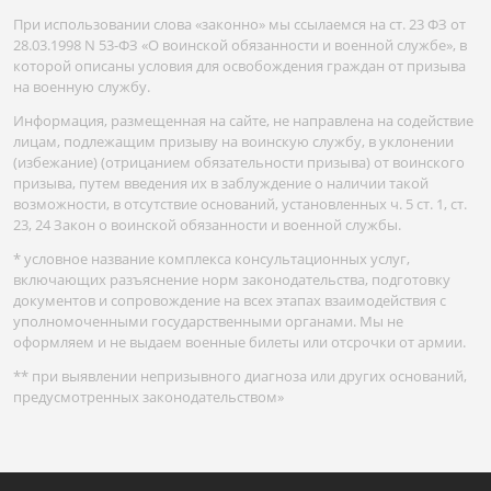
При использовании слова «законно» мы ссылаемся на ст. 23 ФЗ от
28.03.1998 N 53-ФЗ «О воинской обязанности и военной службе», в
которой описаны условия для освобождения граждан от призыва
на военную службу.
Информация, размещенная на сайте, не направлена на содействие
лицам, подлежащим призыву на воинскую службу, в уклонении
(избежание) (отрицанием обязательности призыва) от воинского
призыва, путем введения их в заблуждение о наличии такой
возможности, в отсутствие оснований, установленных ч. 5 ст. 1, ст.
23, 24 Закон о воинской обязанности и военной службы.
* условное название комплекса консультационных услуг,
включающих разъяснение норм законодательства, подготовку
документов и сопровождение на всех этапах взаимодействия с
уполномоченными государственными органами. Мы не
оформляем и не выдаем военные билеты или отсрочки от армии.
** при выявлении непризывного диагноза или других оснований,
предусмотренных законодательством»