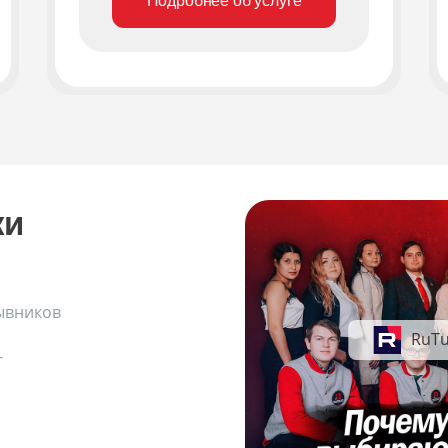
Подробнее об услуге
ки
ывников
RuT
-