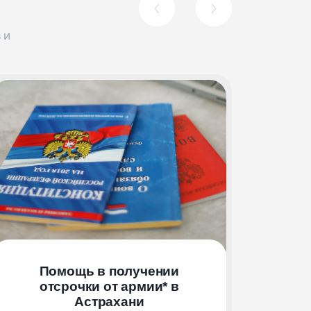
 и
Помощь в получении
отсрочки от армии*
в
Астрахани