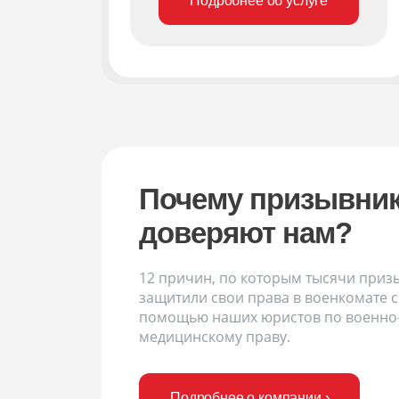
Подробнее об услуге
Почему призывни
доверяют нам?
12 причин, по которым тысячи приз
защитили свои права в военкомате с
помощью наших юристов по военно
медицинскому праву.
Подробнее о компании ›