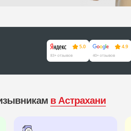
5.0
4.9
83+ отзывов
40+ отзывов
ризывникам
в Астрахани