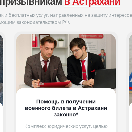
 призывникам
в Астрахани
к и бесплатных услуг, направленных на защиту интересов
вующим законодательством РФ.
Помощь в получении
военного билета
в Астрахани
законно
*
Комплекс юридических услуг, целью