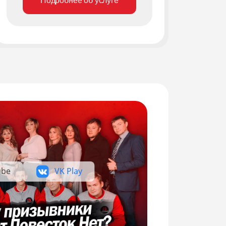
Подробнее об услуге
ube
VK Play