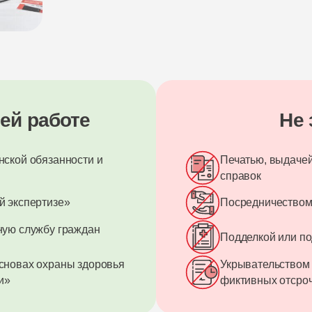
ей работе
Не
ской обязанности и
Печатью, выдаче
справок
й экспертизе»
Посредничеством
ную службу граждан
Подделкой или п
сновах охраны здоровья
Укрывательством
и»
фиктивных отсро