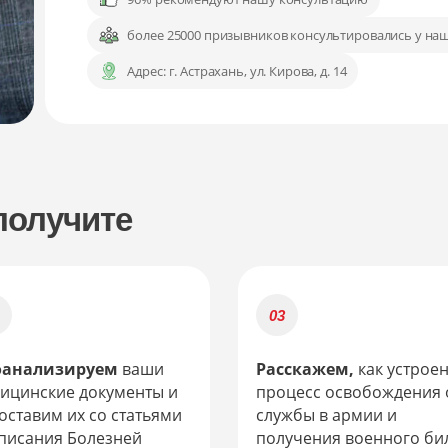
более 25000 призывников консультировались у на
Адрес:
г. Астрахань, ул. Кирова, д. 14
получите
оанализируем
ваши
Расскажем,
как устрое
ицинские документы и
процесс освобождения 
оставим их со статьями
службы в армии и
писания Болезней
получения военного би