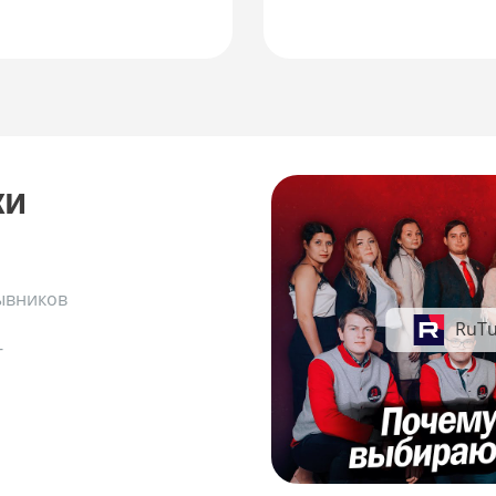
ки
ывников
RuT
-