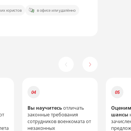
ших юристов
в офисе или удалённо
н
Вы научитесь
отличать
Оценим
от
законные требования
шансы
сотрудников военкомата от
зачислен
лета
незаконных
предлож