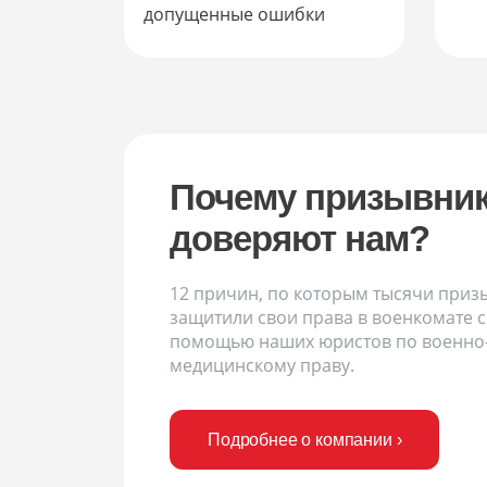
допущенные ошибки
Почему призывни
доверяют нам?
12 причин, по которым тысячи приз
защитили свои права в военкомате с
помощью наших юристов по военно
медицинскому праву.
Подробнее о компании ›