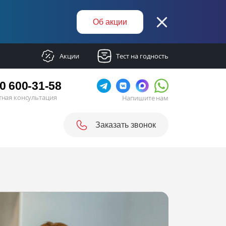
Об акции
Акции
Тест на годность
0 600-31-58
тная консультация
Напишите нам
Заказать звонок