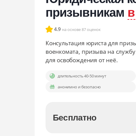
Сопровождение в военкомате
призывникам
в
Снятие с воинского учёта
Снятие ограничений по повестке
4.9
на основе 87 оценок
Консультация юриста для призы
военкомата, призыва на служб
для освобождения от неё.
длительность 40-50 минут
анонимно и безопасно
Бесплатно