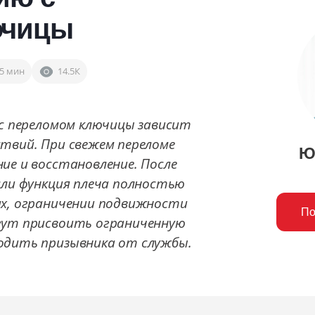
ючицы
5 мин
14.5К
 с переломом ключицы зависит
твий. При свежем переломе
Ю
ие и восстановление. После
сли функция плеча полностью
ях, ограничении подвижности
По
гут присвоить ограниченную
одить призывника от службы.