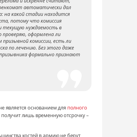
перелома и искренне считают,
оенкомат автоматически дал
а: на какой стадии находится
кта, потому что комиссия
я и текущую нуждаемость в
о проверяю, оформлена ли
 призывной комиссии, есть ли
ка по лечению. Без этого даже
 призывника формально признают
не является основанием для
полного
к получит лишь временную отсрочку –
ьшинства костей в армию не берут