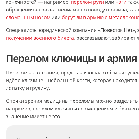
конечностей — например,
перелом руки
или
ноги
такж
обращения за разъяснениями по поводу призыва, как 
сломанным носом
или
берут ли в армию с металлокон
Специалисты юридической компании «Повесток.Нет»
получении военного билета
, рассказывают, забирают 
Перелом ключицы и армия
Перелом – это травма, представляющая собой нарушен
идёт о ключице – небольшой кости, которая находится
лопатку и грудину.
С точки зрения медицины переломы можно разделить 
например, перелом ключицы со смещением и без него,
значение имеет не это.