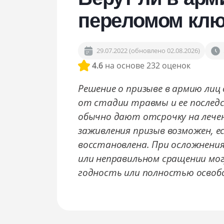
Сопровождение в военкомате
переломом кл
Снятие с воинского учёта
Снятие ограничений по повестке
29.07.2022 (обновлено 02.08.2026)
4.6
на основе 232 оценок
Решение о призыве в армию лиц
от стадии травмы и ее последс
обычно дают отсрочку на лечен
заживления призыв возможен, е
восстановлена. При осложнени
или неправильном сращении мо
годность или полностью освоб