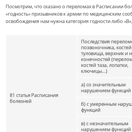
Посмотрим, что сказано о переломах в Расписании бо
«годность» призывников к армии по медицинским соо
освобождения нам нужна категория годности либо «В»,
Последствия перелом
позвоночника, костей
туловища, верхних и 
конечностей (перело
костей таза, лопатки,
ключицы…)
а) со значительным
нарушением функций
81 статья Расписания
болезней
б) с умеренным нару
функций
в) с незначительным
нарушением функций