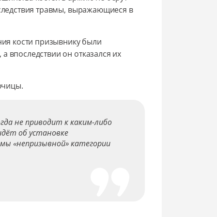
оследствия травмы, выражающиеся в
ания кости призывнику были
а впоследствии он отказался их
ючицы.
да не приводит к каким-либо
идёт об установке
вмы «непризывной» категории