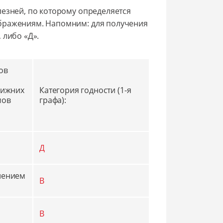
лезней, по которому определяется
бражениям. Напомним: для получения
 либо «Д».
ов
нижних
Категория годности (1-я
мов
графа):
Д
шением
В
В