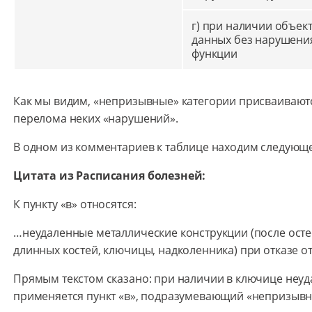
г) при наличии объек
данных без нарушени
функции
Как мы видим, «непризывные» категории присваиваютс
перелома неких «нарушений».
В одном из комментариев к таблице находим следующе
Цитата из Расписания болезней:
К пункту «в» относятся:
…неудаленные металлические конструкции (после ост
длинных костей, ключицы, надколенника) при отказе от
Прямым текстом сказано: при наличии в ключице неуд
применяется пункт «в», подразумевающий «непризывн