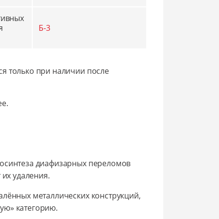
тивных
я
Б-3
я только при наличии после
е.
еосинтеза диафизарных переломов
 их удаления.
алённых металлических конструкций,
ую» категорию.