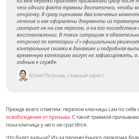
Ко мне нередко приходят призывники сразу после 
что одного факта травмы достаточно, чтобы в
отсрочку. Я сразу оцениваю два ключевых момент
лечение и как оформлены документы из травмпун
смотрит не на сам перелом, а на его последстви
восстановлении. В таких ситуациях я обязательн
отсрочка по категории «Г» официальным решением
контрольные снимки в динамике и подробная выпис
временную категорию могут не зафиксировать, а
годным к службе.
Юлия Петрова, главный юрист
Прежде всего отметим: перелом ключицы сам по себе 
освобождения от призыва
. С такой травмой призывни
пока ключица у него не срастётся.
Что будет дальше? Из-за перенесённого перелома бол