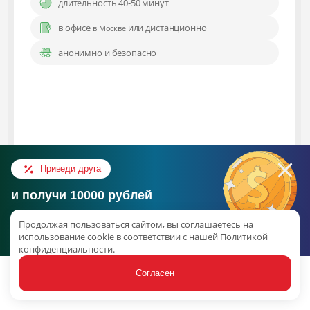
длительность 40-50 минут
в офисе
или дистанционно
в Москве
анонимно и безопасно
Бесплатно
Приведи друга
Подробнее об услуге
и получи 10000 рублей
Консультация в Telegram
Продолжая пользоваться сайтом, вы соглашаетесь на
Об акции
использование cookie в соответствии с нашей Политикой
конфиденциальности.
наверх
Согласен
Статьи
Услуги
Связаться
Акции
Ещё