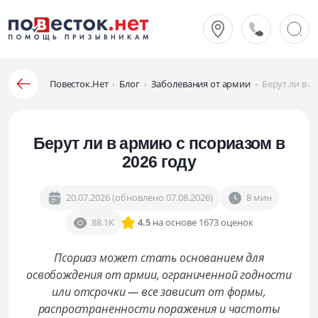
Повесток.Нет
›
Блог
›
Заболевания от армии
›
Берут ли в а
Берут ли в армию с псориазом в
2026 году
20.07.2026 (обновлено 07.08.2026)
8 мин
88.1К
4.5
на основе 1673 оценок
Псориаз может стать основанием для
освобождения от армии, ограниченной годности
или отсрочки — все зависит от формы,
распространенности поражения и частоты