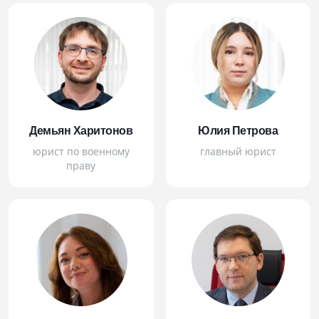
Демьян Харитонов
Юлия Петрова
юрист по военному
главный юрист
праву