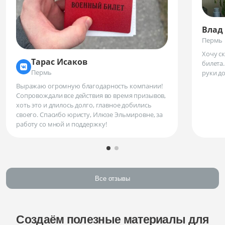
Влад
Пермь
Хочу с
Тарас Исаков
билета
Пермь
руки д
Выражаю огромную благодарность компании!
Сопровождали все действия во время призывов,
хоть это и длилось долго, главное добились
своего. Спасибо юристу, Илюзе Эльмировне, за
работу со мной и поддержку!
Все отзывы
Создаём полезные материалы для