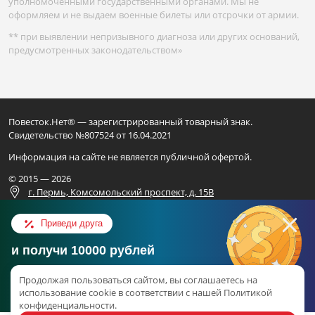
уполномоченными государственными органами. Мы не
оформляем и не выдаем военные билеты или отсрочки от армии.
** при выявлении непризывного диагноза или других оснований,
предусмотренных законодательством»
Повесток.Нет® — зарегистрированный товарный знак.
Свидетельство №807524 от 16.04.2021
Информация на сайте не является публичной офертой.
© 2015 — 2026
г. Пермь, Комсомольский проспект, д. 15В
Для официальных запросов
Приведи друга
ИП ВАЛИАХМЕТОВ Н.Ф.
и получи 10000 рублей
ОГРН 325169000248801
Консультация в Telegram
ИНН 165917449559
Продолжая пользоваться сайтом, вы соглашаетесь на
Об акции
использование cookie в соответствии с нашей Политикой
конфиденциальности.