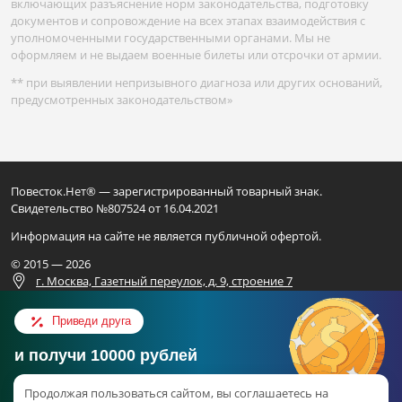
включающих разъяснение норм законодательства, подготовку
документов и сопровождение на всех этапах взаимодействия с
уполномоченными государственными органами. Мы не
оформляем и не выдаем военные билеты или отсрочки от армии.
** при выявлении непризывного диагноза или других оснований,
предусмотренных законодательством»
Повесток.Нет® — зарегистрированный товарный знак.
Свидетельство №807524 от 16.04.2021
Информация на сайте не является публичной офертой.
© 2015 — 2026
г. Москва, Газетный переулок, д. 9, строение 7
Для официальных запросов
Приведи друга
ИП ВАЛИАХМЕТОВ Н.Ф.
и получи 10000 рублей
ОГРН 325169000248801
Консультация в ВК
ИНН 165917449559
Продолжая пользоваться сайтом, вы соглашаетесь на
Об акции