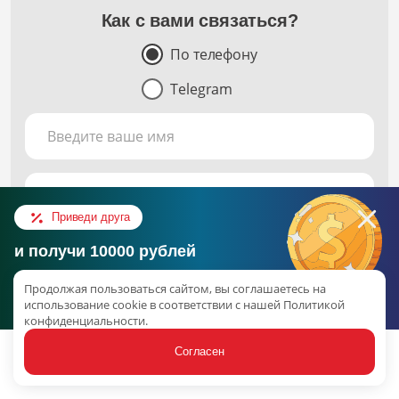
Как с вами связаться?
По телефону
Telegram
Введите ваше имя
Номер телефона
Приведи друга
и получи 10000 рублей
Оставить заявку
Консультация в Telegram
Продолжая пользоваться сайтом, вы соглашаетесь на
Об акции
Отправляя заявку вы соглашаетесь с
политикой обработки
использование cookie в соответствии с нашей Политикой
персональных данных
.
конфиденциальности.
наверх
Согласен
Статьи
Услуги
Связаться
Акции
Ещё