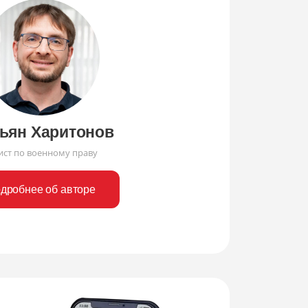
ьян Харитонов
ст по военному праву
дробнее об авторе