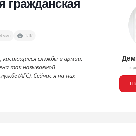
я гражданская
4 мин
1.1К
 касающиеся службы в армии.
Дем
щена так называемой
юри
жбе (АГС). Сейчас я на них
По