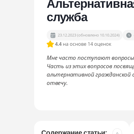
Альтернативна
Сопровождение в военкомате
Снятие с воинского учёта
служба
Снятие ограничений по повестке
23.12.2023 (обновлено 10.10.2024)
4.4
на основе 14 оценок
Мне часто поступают вопросы,
Часть из этих вопросов посвя
альтернативной гражданской слу
отвечу.
Содержание статьи: