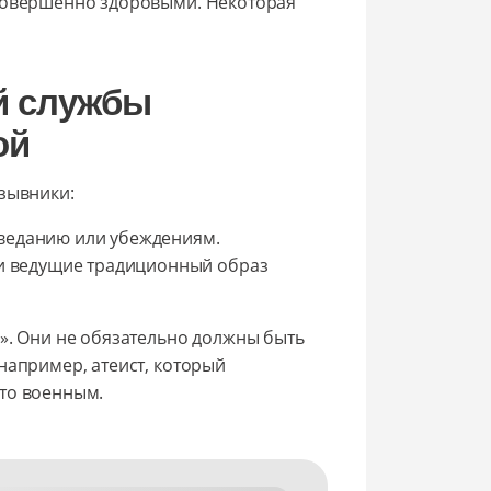
 совершенно здоровыми. Некоторая
й службы
ой
изывники:
оведанию или убеждениям.
и ведущие традиционный образ
я». Они не обязательно должны быть
например, атеист, который
то военным.