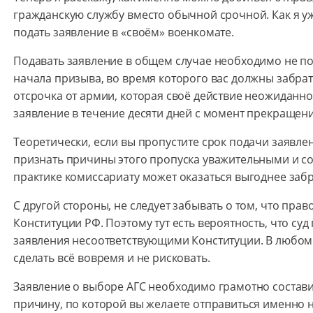
гражданскую службу вместо обычной срочной. Как я у
подать заявление в «своём» военкомате.
Подавать заявление в общем случае необходимо не по
начала призыва, во время которого вас должны забрать
отсрочка от армии, которая своё действие неожиданно 
заявление в течение десяти дней с момент прекращени
Теоретически, если вы пропустите срок подачи заявле
признать причины этого пропуска уважительными и сог
практике комиссариату может оказаться выгоднее забр
С другой стороны, не следует забывать о том, что пра
Конституции РФ. Поэтому тут есть вероятность, что су
заявления несоответствующими Конституции. В любом 
сделать всё вовремя и не рисковать.
Заявление о выборе АГС необходимо грамотно составить
причину, по которой вы желаете отправиться именно н