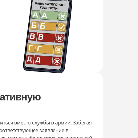
нативную
ться вместо службы в армии. Забегая
соответствующее заявление в
ьше, чем служба по призыву в воинской