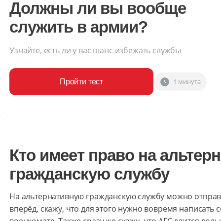
Должны ли вы вообще
служить в армии?
Узнайте, есть ли у вас шанс избежать службы
1 минута
Пройти тест
Кто имеет право на альтер
гражданскую службу
На альтернативную гражданскую службу можно отправи
вперёд, скажу, что для этого нужно вовремя написать 
военкомате. Также сразу же скажу, что АГС длится дол