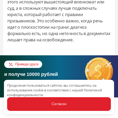
этого используют вышестоящий военкомат или
суд, а в сложных случаях лучше подключать
юриста, который работает с правами
призывников. Это особенно важно, когда речь
идет о плоскостопии на грани: диагноз
формально есть, но одна неточность в документах
лишает права на освобождение.
Приведи друга
и получи 10000 рублей
Консультация в ВК
Продолжая пользоваться сайтом, вы соглашаетесь на
Об акции
использование cookie в соответствии с нашей Политикой
конфиденциальности.
наверх
Согласен
Статьи
Услуги
Связаться
Акции
Ещё
У вас плоскостопие?