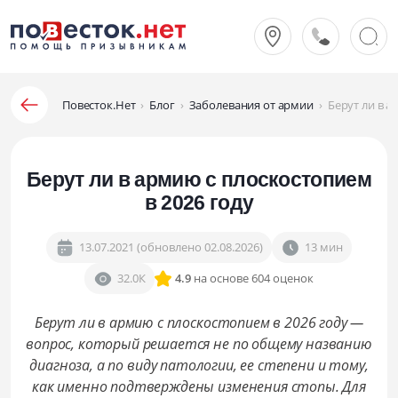
Повесток.Нет
›
Блог
›
Заболевания от армии
›
Берут ли в а
Берут ли в армию с плоскостопием
в 2026 году
13.07.2021 (обновлено 02.08.2026)
13 мин
32.0К
4.9
на основе 604 оценок
Берут ли в армию с плоскостопием в 2026 году —
вопрос, который решается не по общему названию
диагноза, а по виду патологии, ее степени и тому,
как именно подтверждены изменения стопы. Для