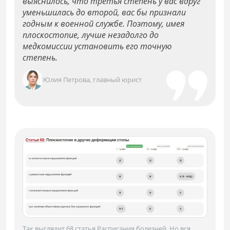
выяснилось, что третья степень у вас вдруг
уменьшилась до второй, вас бы признали
годным к военной службе. Поэтому, имея
плоскостопие, лучше незадолго до
медкомиссии установить его точную
степень.
Юлия Петрова, главный юрист
Так выглядит 68 статья Расписания болезней. Но вся