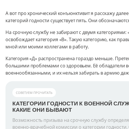
А вот про хронический конъюнктивит я расскажу далее.
категорий годности существует пять. Они обозначаются
На срочную службу не забирают с двумя категориями: «
освобождает категория «В». Такую категорию, как пра
мной или моими коллегами в работу.
Категория «Д» распространена гораздо меньше. Прете
большими проблемами со здоровьем. Её обладатели в
военнообязанными, и их нельзя забирать в армию да
СОВЕТУЕМ ПРОЧИТАТЬ
КАТЕГОРИИ ГОДНОСТИ К ВОЕННОЙ СЛУЖБ
КАКИЕ ОНИ БЫВАЮТ
Возможность призыва на срочную службу определ
военно-врачебной комиссии о категории годности.