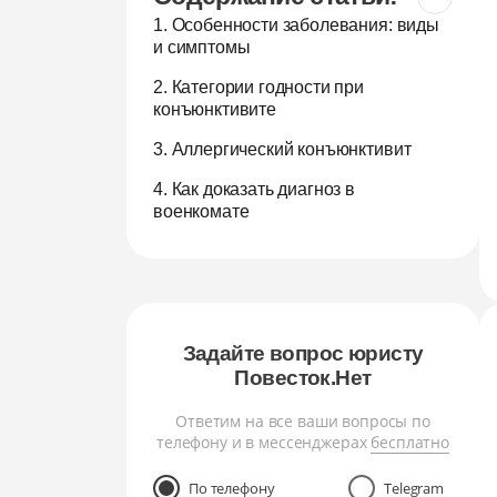
1. Особенности заболевания: виды
и симптомы
2. Категории годности при
конъюнктивите
3. Аллергический конъюнктивит
4. Как доказать диагноз в
военкомате
Задайте вопрос юристу
Повесток.Нет
Ответим на все ваши вопросы по
телефону и в мессенджерах
бесплатно
По телефону
Telegram