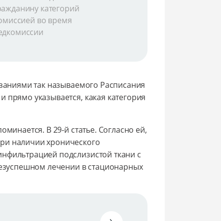
ражданину категорий
комиссией во время
медкомиссии
азаниями так называемого Расписания
и прямо указывается, какая категория
минается. В 29-й статье. Согласно ей,
при наличии хронического
инфильтрацией подслизистой ткани с
 безуспешном лечении в стационарных