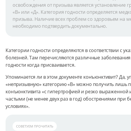
освобождения от призыва является установление г
«В» или «Д». Категория годности определяется мед
призыва. Наличие всех проблем со здоровьем на 
необходимо подтвердить документально.
Категории годности определяются в соответствии с ук
болезней. Там перечисляются различные заболевания 
годности когда присваивается.
Упоминается ли в этом документе конъюнктивит? Да, упо
«непризывную» категорию «В» можно получить лишь 
конъюнктивита «с гипертрофией и резко выраженной 
частыми (не менее двух раз в год) обострениями при
условиях».
СОВЕТУЕМ ПРОЧИТАТЬ