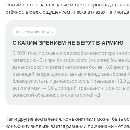
Помимо этого, заболевание может сопровождаться гн
отёчностью век, ощущением «песка в глазах», а иногд
СОВЕТУЕМ ПРОЧИТАТЬ
С КАКИМ ЗРЕНИЕМ НЕ БЕРУТ В АРМИЮ
В 2026 году призывников освобождают от срочной 
категорию «В») при близорукости (миопии) более -6
дальнозоркости (гиперметропии) более +8,0 диоптр
разницей рефракции в главных меридианах более 4,
близорукость или дальнозоркость превышает 12,0 д
астигматизм — 6,0 диоптрий, гражданин полностью
воинской обязанности с категорией «Д».
Как и другие воспаления, конъюнктивит может быть о
конъюнктивит вызывается разными причинами – от алл