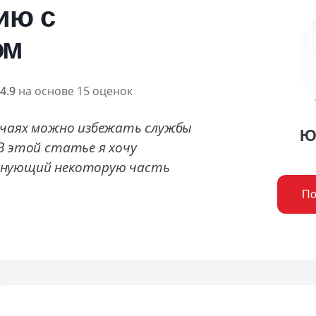
ию с
ом
4.9
на основе 15 оценок
лучаях можно избежать службы
Ю
В этой статье я хочу
лнующий некоторую часть
По