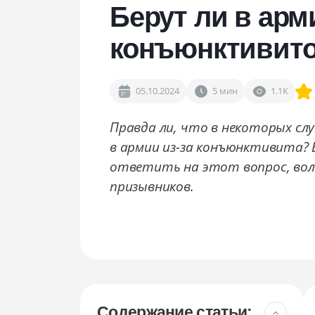
Сопровождение в военкомате
Берут ли в арм
Снятие с воинского учёта
конъюнктивит
Снятие ограничений по повестке
05.10.2024
5 мин
1.1К
Правда ли, что в некоторых с
в армии из-за конъюнктивита? 
ответить на этот вопрос, во
призывников.
Содержание статьи: