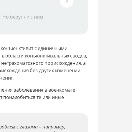
 Но берут ли с ним
й конъюнктивит с единичными
и в области конъюнктивальных сводов,
 нетрахоматозного происхождения, а
оисхождения без других изменений
нения.
ления заболевания в военкомате
ут понадобиться те или иные
облем с глазами – например,