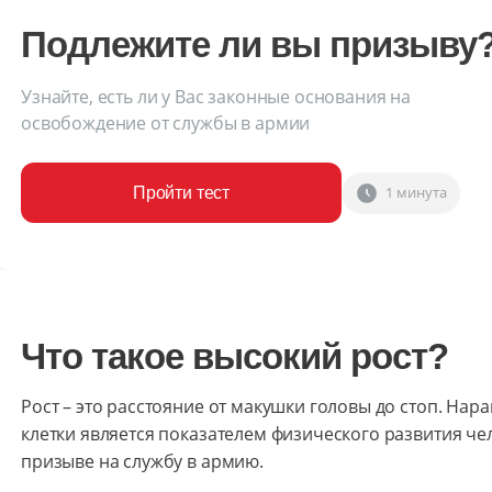
Подлежите ли вы призыву
Узнайте, есть ли у Вас законные основания на
освобождение от службы в армии
1 минута
Пройти тест
Что такое высокий рост?
Рост – это расстояние от макушки головы до стоп. Нар
клетки является показателем физического развития че
призыве на службу в армию.