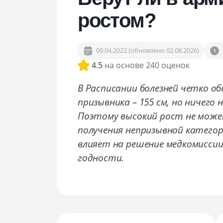
Сопровождение в военкомате
ростом?
Снятие с воинского учёта
Снятие ограничений по повестке
09.04.2022 (обновлено 02.08.2026)
4.5
на основе 240 оценок
В Расписании болезней четко о
призывника – 155 см, но ничего н
Поэтому высокий рост не може
получения непризывной категори
влияет на решение медкомиссии
годности.