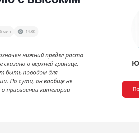
6 мин
14.3К
бозначен нижний предел роста
е сказано о верхней границе.
Ю
т быть поводом для
и. По сути, он вообще не
 о присвоении категории
По