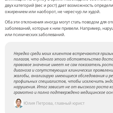
двух категорий (вес и рост) дает возможность определи
ожирением или наоборот, не чересчур ли худой.
Оба эти отклонения иногда могут стать поводом для о
заболеваний, которые к ним привели. Например, нар
или психических заболеваний.
Нередко среди моих клиентов встречаются призыв
полагая, что одного этого обстоятельства дост
правовое значение имеет не сам показатель рост
диагноза и сопутствующих клинических проявлени
жалобы, анализирую имеющиеся обследования и р
профильных специалистов, чтобы исключить эндо
нарушения. Итог зависит не от высокого роста ка
грамотно и полно подтверждено медицинское осн
Юлия Петрова, главный юрист