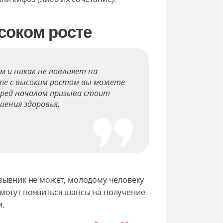
соком росте
м и никак не повлияет на
ипе с высоким ростом вы можете
еред началом призыва стоит
шения здоровья.
изывник не может, молодому человеку
 могут появиться шансы на получение
и.