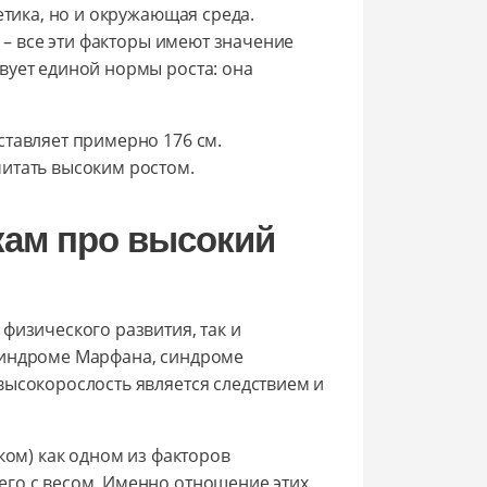
етика, но и окружающая среда.
с – все эти факторы имеют значение
вует единой нормы роста: она
ставляет примерно 176 см.
итать высоким ростом.
кам про высокий
физического развития, так и
синдроме Марфана, синдроме
высокорослость является следствием и
ком) как одном из факторов
его с весом. Именно отношение этих