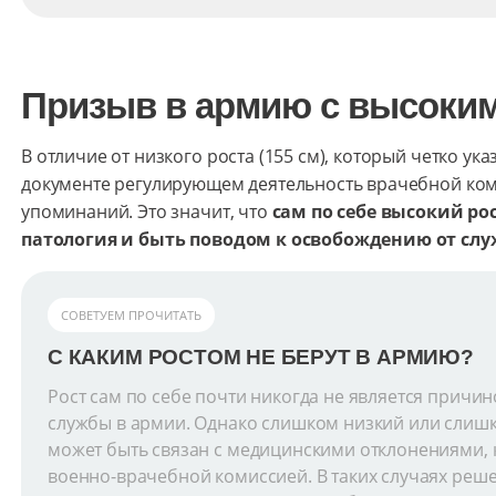
Призыв в армию с высоки
В отличие от низкого роста (155 см), который четко ук
документе регулирующем деятельность врачебной коми
упоминаний. Это значит, что
сам по себе высокий ро
патология и быть поводом к освобождению от сл
СОВЕТУЕМ ПРОЧИТАТЬ
С КАКИМ РОСТОМ НЕ БЕРУТ В АРМИЮ?
Рост сам по себе почти никогда не является причи
службы в армии. Однако слишком низкий или слиш
может быть связан с медицинскими отклонениями,
военно-врачебной комиссией. В таких случаях реш