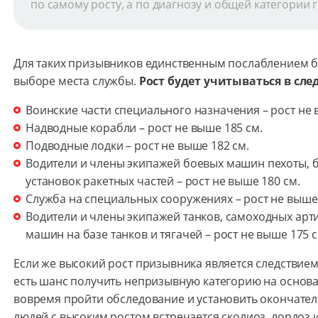
по самому росту, а по диагнозу и общей категории 
Для таких призывников единственным послаблением б
выборе места службы.
Рост будет учитываться в сл
Воинские части специального назначения – рост не в
Надводные корабли – рост не выше 185 см.
Подводные лодки – рост не выше 182 см.
Водители и члены экипажей боевых машин пехоты, 
установок ракетных частей – рост не выше 180 см.
Служба на специальных сооружениях – рост не выше 
Водители и члены экипажей танков, самоходных арт
машин на базе танков и тягачей – рост не выше 175 с
Если же высокий рост призывника является следствием
есть шанс получить непризывную категорию на основа
вовремя пройти обследование и установить окончател
людей с высоким ростом встречается сколиоз, лордоз и