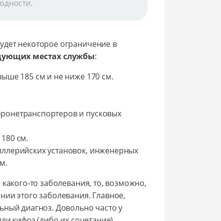
годности.
удет некоторое ограничение в
едующих местах службы
:
ыше 185 см и не ниже 170 см.
бронетранспортеров и пусковых
180 см.
иллерийских установок, инженерных
м.
 какого-то заболевания, то, возможно,
нии этого заболевания. Главное,
ьный диагноз. Довольно часто у
ли кифоз (либо их сочетание).