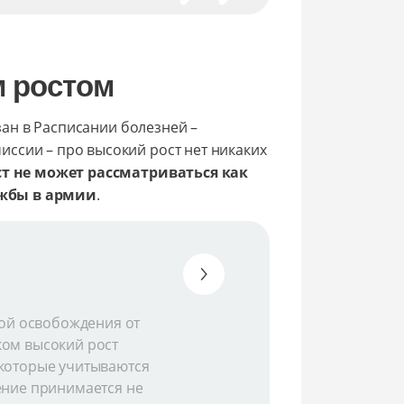
м ростом
азан в Расписании болезней –
ссии – про высокий рост нет никаких
ст не может рассматриваться как
ужбы в армии
.
ной освобождения от
ком высокий рост
 которые учитываются
ение принимается не