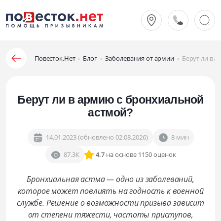
Повесток.Нет
›
Блог
›
Заболевания от армии
›
Берут ли в 
Берут ли в армию с бронхиальной
астмой?
14.01.2023 (обновлено 02.08.2026)
8 мин
87.3К
4.7
на основе 1150 оценок
Бронхиальная астма — одно из заболеваний,
которое может повлиять на годность к военной
службе. Решение о возможности призыва зависит
от степени тяжести, частоты приступов,