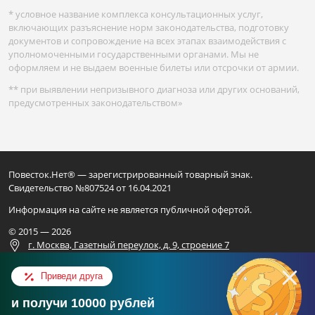
* условное название комплекса консультационных услуг,
включающих разъяснение норм законодательства, подготовку
документов и сопровождение на всех этапах взаимодействия с
уполномоченными государственными органами. Мы не
оформляем и не выдаем военные билеты или отсрочки от армии.
** при выявлении непризывного диагноза или других оснований,
предусмотренных законодательством»
Повесток.Нет® — зарегистрированный товарный знак.
Свидетельство №807524 от 16.04.2021
Информация на сайте не является публичной офертой.
© 2015 — 2026
г. Москва, Газетный переулок, д. 9, строение 7
Для официальных запросов
Приведи друга
ИП ВАЛИАХМЕТОВ Н.Ф.
и получи 10000 рублей
ОГРН 325169000248801
Консультация в ВК