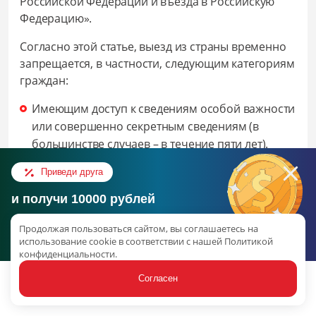
Российской Федерации и въезда в Российскую
Федерацию».
Согласно этой статье, выезд из страны временно
запрещается, в частности, следующим категориям
граждан:
Имеющим доступ к сведениям особой важности
или совершенно секретным сведениям (в
большинстве случаев – в течение пяти лет).
Призванным на военную службу или
Приведи друга
направленным на альтернативно-гражданскую
службу.
и получи 10000 рублей
Консультация в Telegram
Соответственно, сотрудники МВД должны каким-
Продолжая пользоваться сайтом, вы соглашаетесь на
Об акции
то образом убедиться, что к молодому человеку
использование cookie в соответствии с нашей Политикой
конфиденциальности.
всё это не относится.
наверх
Согласен
При этом в
приказе МВД №996
приводится
Статьи
Услуги
Связаться
Акции
Ещё
исчерпывающий перечень документов,