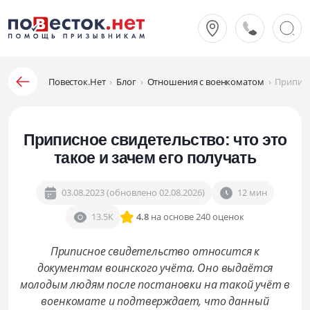
Повесток.Нет
›
Блог
›
Отношения с военкоматом
›
Приписн
Приписное свидетельство: что это
такое и зачем его получать
03.08.2023 (обновлено 02.08.2026)
12 мин
13.5К
4.8
на основе 240 оценок
Приписное свидетельство относится к
документам воинского учёта. Оно выдаётся
молодым людям после постановки на такой учёт в
военкомате и подтверждает, что данный