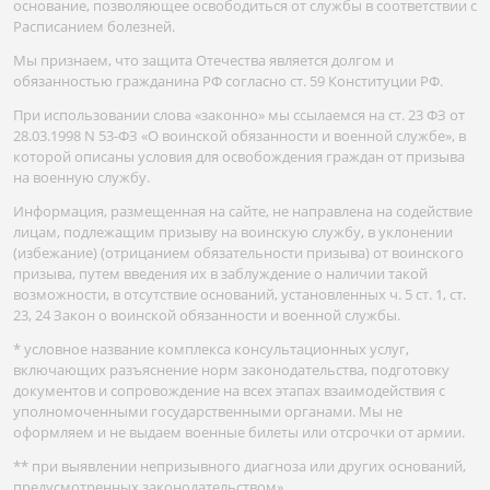
основание, позволяющее освободиться от службы в соответствии с
Расписанием болезней.
Мы признаем, что защита Отечества является долгом и
обязанностью гражданина РФ согласно ст. 59 Конституции РФ.
При использовании слова «законно» мы ссылаемся на ст. 23 ФЗ от
28.03.1998 N 53-ФЗ «О воинской обязанности и военной службе», в
которой описаны условия для освобождения граждан от призыва
на военную службу.
Информация, размещенная на сайте, не направлена на содействие
лицам, подлежащим призыву на воинскую службу, в уклонении
(избежание) (отрицанием обязательности призыва) от воинского
призыва, путем введения их в заблуждение о наличии такой
возможности, в отсутствие оснований, установленных ч. 5 ст. 1, ст.
23, 24 Закон о воинской обязанности и военной службы.
* условное название комплекса консультационных услуг,
включающих разъяснение норм законодательства, подготовку
документов и сопровождение на всех этапах взаимодействия с
уполномоченными государственными органами. Мы не
оформляем и не выдаем военные билеты или отсрочки от армии.
** при выявлении непризывного диагноза или других оснований,
предусмотренных законодательством»