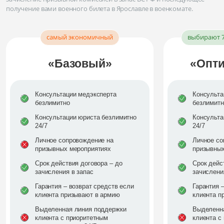
получение вами военного билета
в Ярославле
в военкомате.
самый экономичный
выбирают 
«Базовый»
«Опт
Консультации медэксперта
Консульта
безлимитно
безлимитн
Консультации юриста безлимитно
Консульта
24/7
24/7
Личное сопровождение на
Личное со
призывных мероприятиях
призывных
Срок действия договора – до
Срок дейс
зачисления в запас
зачислени
Гарантия – возврат средств если
Гарантия 
клиента призывают в армию
клиента п
Выделенная линия поддержки
Выделенн
клиента с приоритетным
клиента с