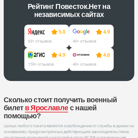
Рейтинг Повесток.Нет на
независимых сайтах
5.0
4.9
83+ отзывов
40+ отзывов
4.9
4.6
150+ отзывов
40+ отзывов
Сколько стоит получить военный
билет
в Ярославле
с нашей
помощью?
Целью любого пакета является освобождение от службы в армии на
основаниях, предусмотренных действующим законодательством,
зачисление призывной комиссией в запас ВС РФ и последующее