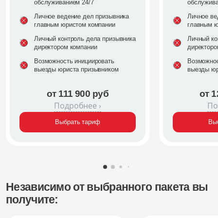
обслуживанием 24/7
обслужива
Личное ведение дел призывника
Личное ве
главным юристом компании
главным ю
Личный контроль дела призывника
Личный ко
директором компании
директоро
Возможность инициировать
Возможнос
выезды юриста призывником
выезды юр
от 111 900 руб
от 1
Подробнее ›
По
Выбрать тариф
Вы
Независимо от выбранного пакета вы
получите: