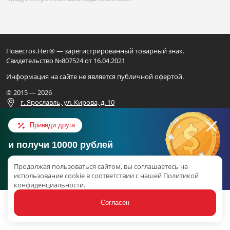
Повесток.Нет® — зарегистрированный товарный знак.
Свидетельство №807524 от 16.04.2021
Информация на сайте не является публичной офертой.
© 2015 — 2026
г. Ярославль, ул. Кирова, д. 10
Для официальных запросов
Приведи друга
ИП ВАЛИАХМЕТОВ Н.Ф.
и получи 10000 рублей
ОГРН 325169000248801
Консультация в Telegram
ИНН 165917449559
Продолжая пользоваться сайтом, вы соглашаетесь на
Об акции
использование cookie в соответствии с нашей Политикой
конфиденциальности.
наверх
Согласен
Статьи
Услуги
Связаться
Акции
Ещё