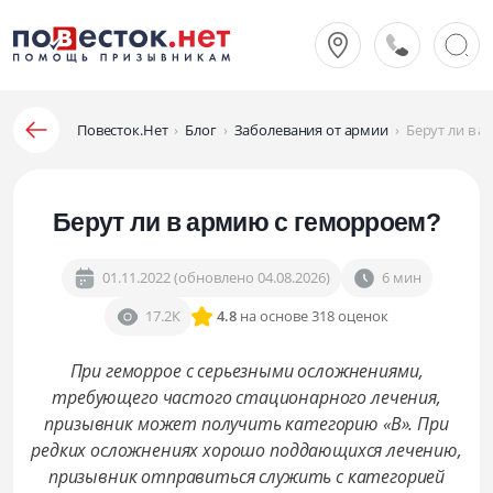
Повесток.Нет
›
Блог
›
Заболевания от армии
›
Берут ли в 
Берут ли в армию с геморроем?
01.11.2022 (обновлено 04.08.2026)
6 мин
17.2К
4.8
на основе 318 оценок
При геморрое с серьезными осложнениями,
требующего частого стационарного лечения,
призывник может получить категорию «В». При
редких осложнениях хорошо поддающихся лечению,
призывник отправиться служить с категорией