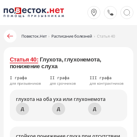
Повесток.Нет
›
Расписание болезней
›
Статья 40
Статья 40:
Глухота, глухонемота,
понижение слуха
I графа
II графа
III графа
для призывников
для срочников
для контрактников
глухота на оба уха или глухонемота
Д
Д
Д
стойкое понижение слуха при отсутствии