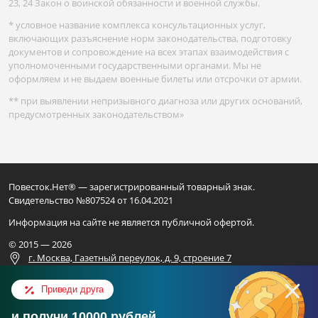
23, 24 Закон о воинской обязанности и военной службы.
* условное название комплекса консультационных услуг,
включающих разъяснение норм законодательства, подготовку
документов и сопровождение на всех этапах взаимодействия с
уполномоченными государственными органами. Мы не
оформляем и не выдаем военные билеты или отсрочки от армии.
** при выявлении непризывного диагноза или других оснований,
предусмотренных законодательством»
Повесток.Нет® — зарегистрированный товарный знак.
Свидетельство №807524 от 16.04.2021
Информация на сайте не является публичной офертой.
© 2015 — 2026
г. Москва, Газетный переулок, д. 9, строение 7
Для официальных запросов
Приведи друга
ИП ВАЛИАХМЕТОВ Н.Ф.
и получи 10000 рублей