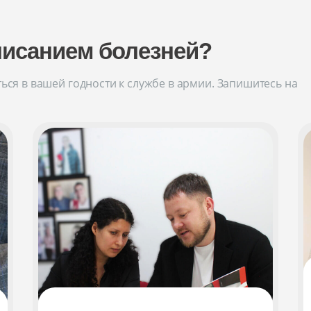
писанием болезней?
ься в вашей годности к службе в армии. Запишитесь на