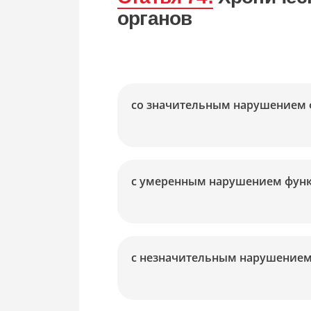
Сопровождение в военкомате
органов
Снятие с воинского учёта
Снятие ограничений по повестке
со значительным нарушением
с умеренным нарушением фун
с незначительным нарушение