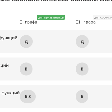
для призывников
для срочни
I графа
II графа
 функций
Д
Д
кций
В
В
м функций
Б-3
Б