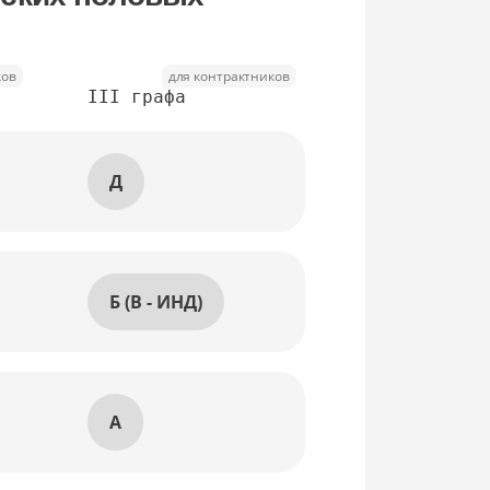
ков
для контрактников
III графа
Д
Б (В - ИНД)
А