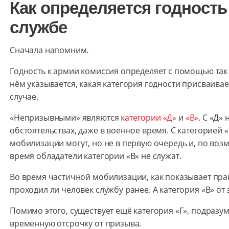
Как определяется годность
службе
Сначала напомним.
Годность к армии комиссия определяет с помощью та
нём указывается, какая категория годности присваива
случае.
«Непризывными» являются
категории «Д»
и
«В»
. С «Д»
обстоятельствах, даже в военное время. С категорией 
мобилизации могут, но не в первую очередь и, по воз
время обладатели категории «В» не служат.
Во время частичной мобилизации, как показывает прак
проходил ли человек службу ранее. А категория «В» от
Помимо этого, существует ещё категория «Г», подраз
временную отсрочку от призыва.