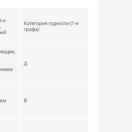
в и
Категория годности (1-я
,
графа):
ный
рующие,
Д
ением
ием
В