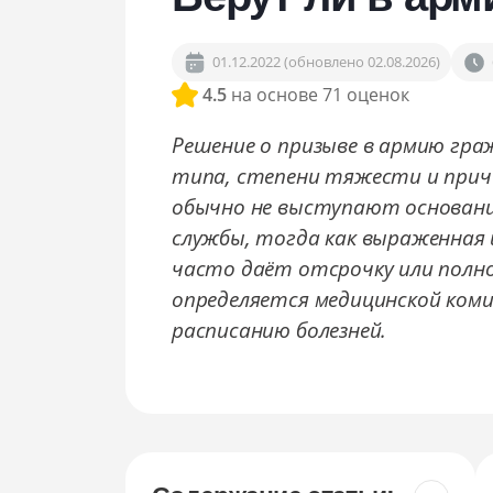
Сопровождение в военкомате
Снятие с воинского учёта
01.12.2022 (обновлено 02.08.2026)
Снятие ограничений по повестке
4.5
на основе 71 оценок
Решение о призыве в армию гра
типа, степени тяжести и причи
обычно не выступают основани
службы, тогда как выраженная 
часто даёт отсрочку или полн
определяется медицинской коми
расписанию болезней.