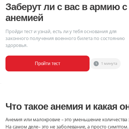
Заберут ли с вас в армию с
анемией
Пройди тест и узнай, есть ли у тебя основания для
законного получения военного билета по состоянию
здоровья.
1 минута
Пройти тест
Что такое анемия и какая о
Анемия или малокровие – это уменьшение количества 
На самом деле– это не заболевание, а просто симптом