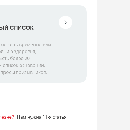
НЫЙ СПИСОК
можность временно или
оянию здоровья,
Есть более 20
й список оснований,
опросы призывников.
лезней
. Нам нужна 11-я статья