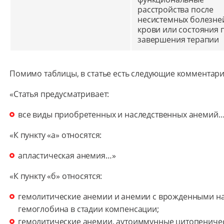
расстройства после
несистемных болезне
крови или состояния 
завершения терапии
Помимо таблицы, в статье есть следующие комментар
«Статья предусматривает:
все виды приобретенных и наследственных анемий
«К пункту «а» относятся:
апластическая анемия…»
«К пункту «б» относятся:
гемолитические анемии и анемии с врожденными н
гемоглобина в стадии компенсации;
гемолитические анемии, аутоиммунные цитопениче