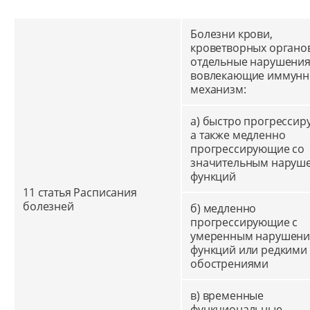
Болезни крови,
кроветворных органо
отдельные нарушения
вовлекающие иммун
механизм:
а) быстро прогресси
а также медленно
прогрессирующие со
значительным наруш
функций
11 статья Расписания
болезней
б) медленно
прогрессирующие с
умеренным нарушен
функций или редкими
обострениями
в) временные
функциональные