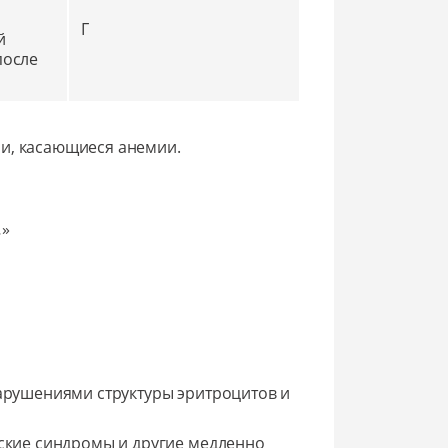
Г
й
после
ии, касающиеся анемии.
…»
арушениями структуры эритроцитов и
ские синдромы и другие медленно