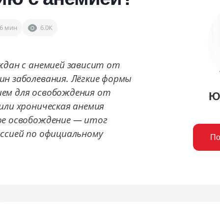
6 мин
6.0К
ждан с анемией зависит от
н заболевания. Лёгкие формы
ем для освобождения от
Ю
или хроническая анемия
ое освобождение — итог
ссией по официальному
По