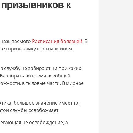
 призывников к
к называемого
Расписания болезней
. В
ется призывнику в том или ином
 на службу не забирают ни при каких
«В» забрать во время всеобщей
можности, в тыловые части. В мирное
тика, большое значение имеет то,
 этой службы освобождает.
умевающая не освобождение, а