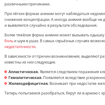
различными причинами.
При лёгких формах анемии могут наблюдаться недомог
снижение концентрации. А иногда анемия вообще не д
и выявляется случайно в результате обследования.
Более тяжёлая форма анемии может вызывать одышку
боль
и шум в ушах. В самых серьёзных случаях возмо
недостаточности
.
В зависимости от причин возникновения, выделяют р
известны из них следующие.
Апластическая.
Является следствием поражения кле
Гемолитическая.
Появляется вследствие ускоренно
Железодефицитная.
Возникает при недостатке жел
Теперь попытаемся разобраться, берут ли в армию с 