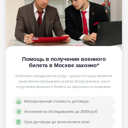
Помощь в получении военного
билета
в Москве
законно
*
Комплекс юридических услуг, целью которых является
зачисление призывника в запас Вооруженных сил и
получение военного билета на законных основаниях.
Фиксированная стоимость договора
Экономия на обследованиях до 30000 руб
Срок договора: до зачисления в запас