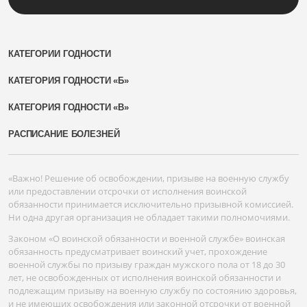
КАТЕГОРИИ ГОДНОСТИ
КАТЕГОРИЯ ГОДНОСТИ «Б»
КАТЕГОРИЯ ГОДНОСТИ «В»
РАСПИСАНИЕ БОЛЕЗНЕЙ
«Важно! Решение об освобождении, призыве на военную службу
или предоставлении отсрочки от исполнения воинской
обязанности принимается исключительно призывной комиссией.
Ни одна другая организация не обладает такими полномочиями.
Законом «О воинской обязанности и военной службе» воинская
обязанность предусматривает воинский учет, прохождение
военной службы по призыву граждан мужского пола от 18 до 30
лет, не освобожденных от исполнения воинской обязанности и
подлежащим призыву на военную службу по состоянию здоровья,
и не имеющих освобождения или законной отсрочки от военной