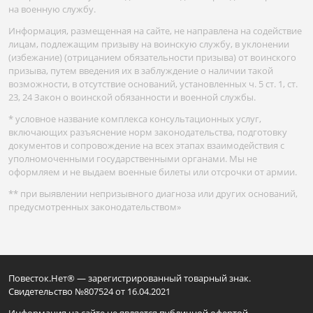
на военную службу.
Информация, размещенная на сайте, не направлена на содействие
лицам, подлежащим призыву на воинскую службу, в уклонении
(избежание) (отрицанием обязательности призыва) от воинского
призыва, путем введения их в заблуждение о наличии такой
возможности, в отсутствие оснований, установленных ч. 5 ст. 1, ст.
23, 24 Закон о воинской обязанности и военной службы.
* условное название комплекса консультационных услуг,
включающих разъяснение норм законодательства, подготовку
документов и сопровождение на всех этапах взаимодействия с
уполномоченными государственными органами. Мы не
оформляем и не выдаем военные билеты или отсрочки от армии.
** при выявлении непризывного диагноза или других оснований,
предусмотренных законодательством»
Повесток.Нет® — зарегистрированный товарный знак.
Свидетельство №807524 от 16.04.2021