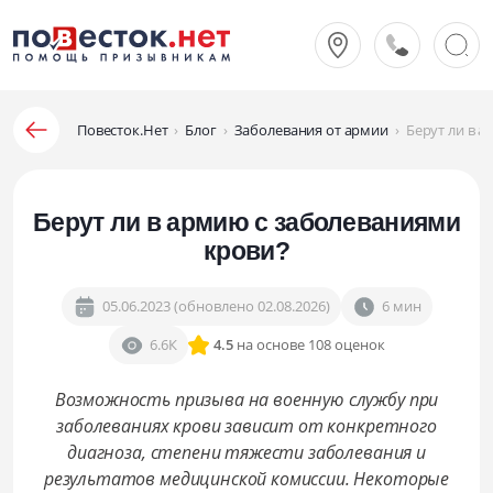
Повесток.Нет
›
Блог
›
Заболевания от армии
›
Берут ли в 
Берут ли в армию с заболеваниями
крови?
05.06.2023 (обновлено 02.08.2026)
6 мин
6.6К
4.5
на основе 108 оценок
Возможность призыва на военную службу при
заболеваниях крови зависит от конкретного
диагноза, степени тяжести заболевания и
результатов медицинской комиссии. Некоторые