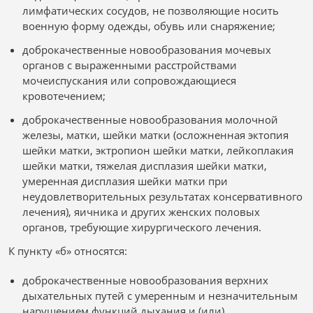
лимфатических сосудов, не позволяющие носить
военную форму одежды, обувь или снаряжение;
доброкачественные новообразования мочевых
органов с выраженными расстройствами
мочеиспускания или сопровождающиеся
кровотечением;
доброкачественные новообразования молочной
железы, матки, шейки матки (осложненная эктопия
шейки матки, эктропион шейки матки, лейкоплакия
шейки матки, тяжелая дисплазия шейки матки,
умеренная дисплазия шейки матки при
неудовлетворительных результатах консервативного
лечения), яичника и других женских половых
органов, требующие хирургического лечения.
К пункту «б» относятся:
доброкачественные новообразования верхних
дыхательных путей с умеренным и незначительным
нарушением функций дыхания и (или)