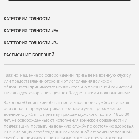
КАТЕГОРИИ ГОДНОСТИ
КАТЕГОРИЯ ГОДНОСТИ «Б»
КАТЕГОРИЯ ГОДНОСТИ «В»
РАСПИСАНИЕ БОЛЕЗНЕЙ
«Важно! Решение об освобождении, призыве на военную службу
или предоставлении отсрочки от исполнения воинской
обязанности принимается исключительно призывной комиссией.
Ни одна другая организация не обладает такими полномочиями.
Законом «О воинской обязанности и военной службе» воинская
обязанность предусматривает воинский учет, прохождение
военной службы по призыву граждан мужского пола от 18 до 30
лет, не освобожденных от исполнения воинской обязанности и
подлежащим призыву на военную службу по состоянию здоровья,
и не имеющих освобождения или законной отсрочки от военной
службы по призыву, основания для которых предусмотрены