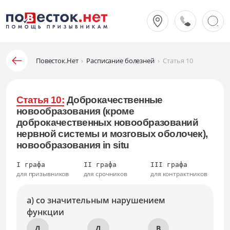
Повесток.Нет
›
Расписание болезней
›
Статья 10
Статья 10:
Доброкачественные
новообразования (кроме
доброкачественных новообразований
нервной системы и мозговых оболочек),
новообразования in situ
I графа
II графа
III графа
для призывников
для срочников
для контрактников
а) со значительным нарушением
функции
Д
Д
В