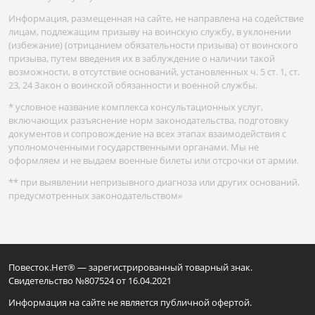
Информация, размещенная на сайте, не направлена на содействие
лицам, подлежащим призыву на воинскую службу, в уклонении
(избежание) (отрицанием обязательности призыва) от воинского
призыва, путем введения их в заблуждение о наличии такой
возможности, в отсутствие оснований, установленных ч. 5 ст. 1, ст.
23, 24 Закон о воинской обязанности и военной службы.
* условное название комплекса консультационных услуг,
включающих разъяснение норм законодательства, подготовку
документов и сопровождение на всех этапах взаимодействия с
уполномоченными государственными органами. Мы не
оформляем и не выдаем военные билеты или отсрочки от армии.
** при выявлении непризывного диагноза или других оснований,
предусмотренных законодательством»
Повесток.Нет® — зарегистрированный товарный знак.
Свидетельство №807524 от 16.04.2021
Информация на сайте не является публичной офертой.