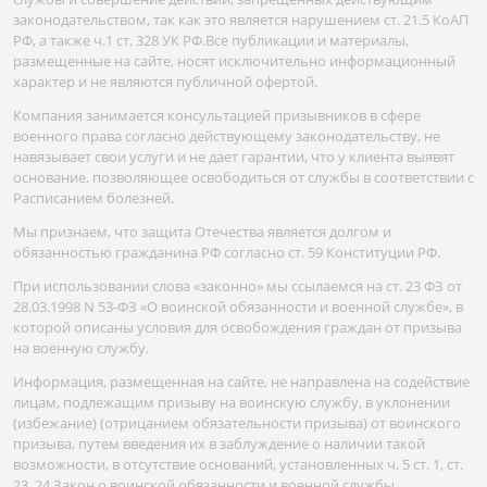
законодательством, так как это является нарушением ст. 21.5 КоАП
РФ, а также ч.1 ст. 328 УК РФ.Все публикации и материалы,
размещенные на сайте, носят исключительно информационный
характер и не являются публичной офертой.
Компания занимается консультацией призывников в сфере
военного права согласно действующему законодательству, не
навязывает свои услуги и не дает гарантии, что у клиента выявят
основание, позволяющее освободиться от службы в соответствии с
Расписанием болезней.
Мы признаем, что защита Отечества является долгом и
обязанностью гражданина РФ согласно ст. 59 Конституции РФ.
При использовании слова «законно» мы ссылаемся на ст. 23 ФЗ от
28.03.1998 N 53-ФЗ «О воинской обязанности и военной службе», в
которой описаны условия для освобождения граждан от призыва
на военную службу.
Информация, размещенная на сайте, не направлена на содействие
лицам, подлежащим призыву на воинскую службу, в уклонении
(избежание) (отрицанием обязательности призыва) от воинского
призыва, путем введения их в заблуждение о наличии такой
возможности, в отсутствие оснований, установленных ч. 5 ст. 1, ст.
23, 24 Закон о воинской обязанности и военной службы.