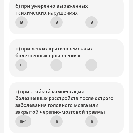
б) при умеренно выраженных
психических нарушениях
В
В
В
в) при легких кратковременных
болезненных проявлениях
Г
Г
Г
г) при стойкой компенсации
болезненных расстройств после острого
заболевания головного мозга или
закрытой черепно-мозговой травмы
Б-4
Б
Б