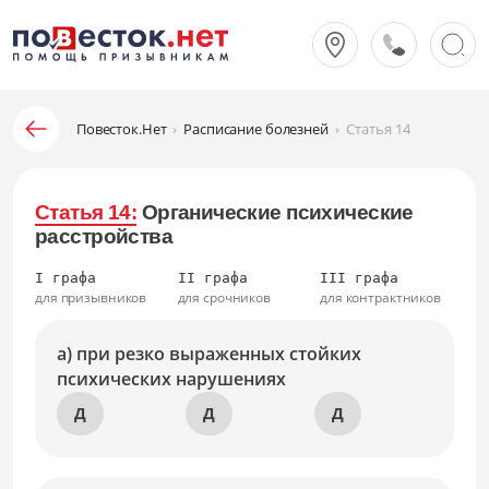
Повесток.Нет
›
Расписание болезней
›
Статья 14
Статья 14:
Органические психические
расстройства
I графа
II графа
III графа
для призывников
для срочников
для контрактников
а) при резко выраженных стойких
психических нарушениях
Д
Д
Д