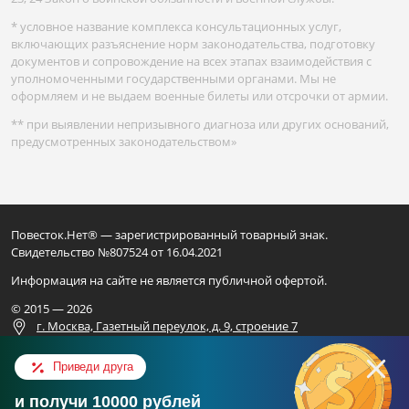
* условное название комплекса консультационных услуг,
включающих разъяснение норм законодательства, подготовку
документов и сопровождение на всех этапах взаимодействия с
уполномоченными государственными органами. Мы не
оформляем и не выдаем военные билеты или отсрочки от армии.
** при выявлении непризывного диагноза или других оснований,
предусмотренных законодательством»
Повесток.Нет® — зарегистрированный товарный знак.
Свидетельство №807524 от 16.04.2021
Информация на сайте не является публичной офертой.
© 2015 — 2026
г. Москва, Газетный переулок, д. 9, строение 7
Для официальных запросов
Приведи друга
ИП ВАЛИАХМЕТОВ Н.Ф.
и получи 10000 рублей
ОГРН 325169000248801