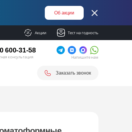
Об акции
Акции
Тест на годность
0 600-31-58
тная консультация
Напишите нам
Заказать звонок
 соматоформные