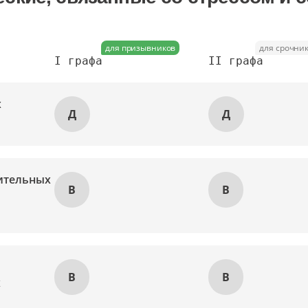
для призывников
для срочни
I графа
II графа
х
Д
Д
ительных
В
В
В
В
х