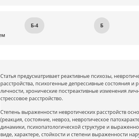
Б-4
Б
ем
Статья предусматривает реактивные психозы, невроти
расстройства, психогенные депрессивные состояния и р
личности, хронические постреактивные изменения личн
стрессовое расстройство.
Степень выраженности невротических расстройств основ
(реакция, состояние, невроз, невротическое патохаракт
динамики, психопатологической структуре и выраженнос
виде, характере, стойкости и степени выраженности на