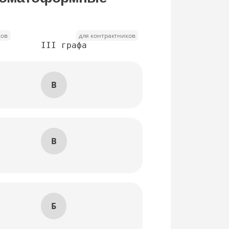
ков
для контрактников
III графа
В
В
Б