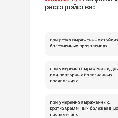
Сопровождение в военкомате
расстройства:
Снятие с воинского учёта
Снятие ограничений по повестке
при резко выраженных стойки
болезненных проявлениях
при умеренно выраженных, дл
или повторных болезненных
проявлениях
при умеренно выраженных,
кратковременных болезненны
проявлениях