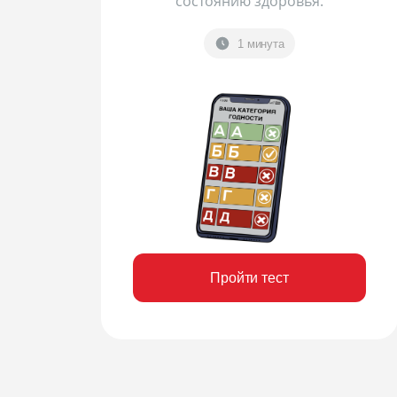
состоянию здоровья.
1 минута
Пройти тест