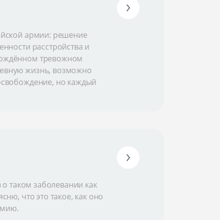
ийской армии: решение
енности расстройства и
ерждённом тревожном
невную жизнь, возможно
освобождение, но каждый
в о таком заболевании как
ню, что это такое, как оно
рмию.